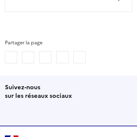
Partager la page
Partager sur Facebook
Partager sur Twitter
Partager sur LinkedIn
Partager par email
Copier dans le presse
Suivez-nous
sur les réseaux sociaux
Instagram
RSS