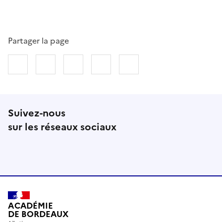
Partager la page
Partager sur Facebook
Partager sur Twitter
Partager sur LinkedIn
Partager par email
Copier dans le presse
Suivez-nous
sur les réseaux sociaux
Instagram
RSS
ACADÉMIE
DE BORDEAUX