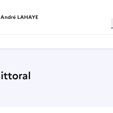
e André LAHAYE
R
ittoral