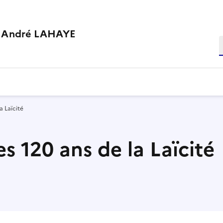
e André LAHAYE
R
a Laïcité
es 120 ans de la Laïcité