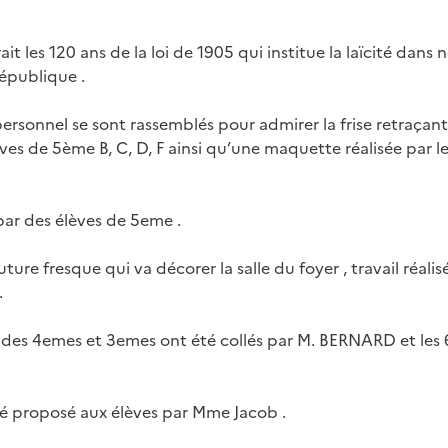
t les 120 ans de la loi de 1905 qui institue la laïcité dans 
République .
 personnel se sont rassemblés pour admirer la frise retraçant
ves de 5ème B, C, D, F ainsi qu’une maquette réalisée par le
s par des élèves de 5eme .
ure fresque qui va décorer la salle du foyer , travail réalis
.
r des 4emes et 3emes ont été collés par M. BERNARD et les 
a été proposé aux élèves par Mme Jacob .