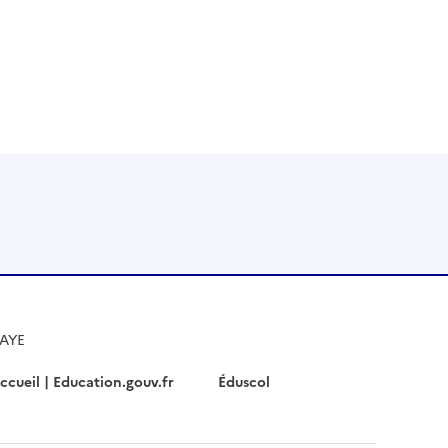
Instagram
RSS
HAYE
ccueil | Education.gouv.fr
Éduscol