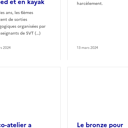
ied et en kayak
harcèlement.
les ans, les 6èmes
tent de sorties
ogiques organisées par
nseignants de SVT (…)
s 2024
13 mars 2024
co-atelier a
Le bronze pour