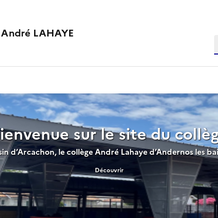
e André LAHAYE
R
ienvenue sur le site du collè
sin d’Arcachon, le collège André Lahaye d’Andernos les ba
Découvrir