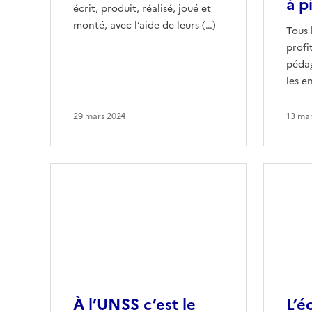
à p
écrit, produit, réalisé, joué et
monté, avec l’aide de leurs (…)
Tous 
profi
pédag
les e
29 mars 2024
13 mar
À l’UNSS c’est le
L’é