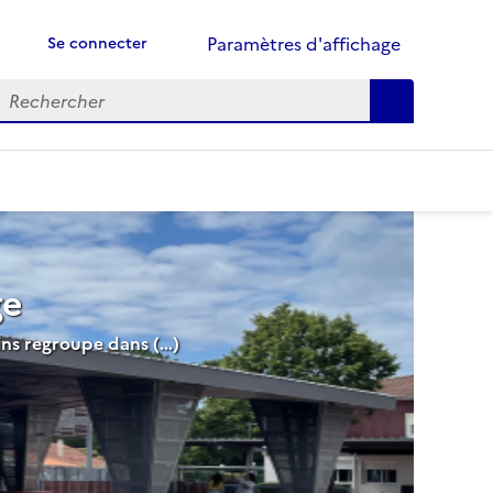
Paramètres d'affichage
Se connecter
echercher :
ge
ins regroupe dans (…)