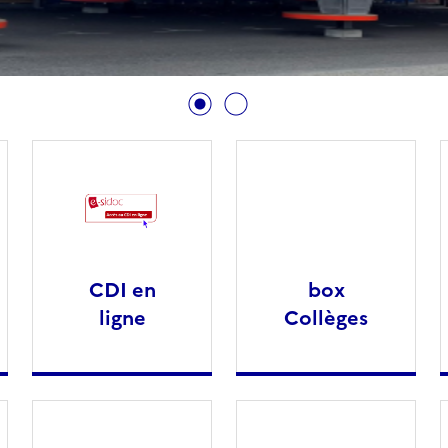
CDI en
box
ligne
Collèges