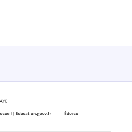
Instagram
RSS
HAYE
ccueil | Education.gouv.fr
Éduscol